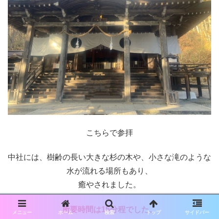
こちらで参拝
中社には、樹齢の長い大きな杉の木や、小さな滝のような
水が流れる場所もあり、
癒やされました。
所要時間は15分程でした。
メニュー
ホーム
検索
トップ
サイドバー