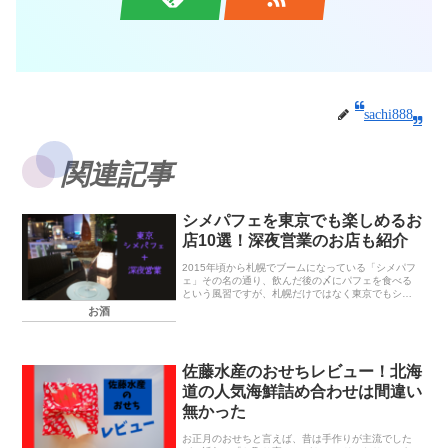
sachi888
関連記事
シメパフェを東京でも楽しめるお
店10選！深夜営業のお店も紹介
2015年頃から札幌でブームになっている「シメパフ
ェ」その名の通り、飲んだ後の〆にパフェを食べる
という風習ですが、札幌だけではなく東京でもシメ
パフェを楽しめるお店が増えてきているのでおすす
お酒
めのお店を紹介していきます。遅くまで飲んだ後に
も入れ...
佐藤水産のおせちレビュー！北海
道の人気海鮮詰め合わせは間違い
無かった
お正月のおせちと言えば、昔は手作りが主流でした