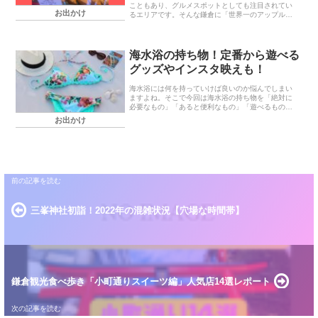
こともあり、グルメスポットとしても注目されてい
お出かけ
るエリアです。そんな鎌倉に「世界一のアップルパ
イ」という看板をかかげているアップルパイ専門店
があるのをご存知でしょうか？王様のブランチやヒ
ルナンデス...
海水浴の持ち物！定番から遊べる
グッズやインスタ映えも！
海水浴には何を持っていけば良いのか悩んでしまい
ますよね。そこで今回は海水浴の持ち物を「絶対に
必要なもの」「あると便利なもの」「遊べるもの」
「フォトジェニックグッズ」に分けてご紹介してい
お出かけ
きます。各項目ごとに「まとめ」として箇条書きで
わかりやすくまとめています。
三峯神社初詣！2022年の混雑状況【穴場な時間帯】
鎌倉観光食べ歩き「小町通りスイーツ編」人気店14選レポート