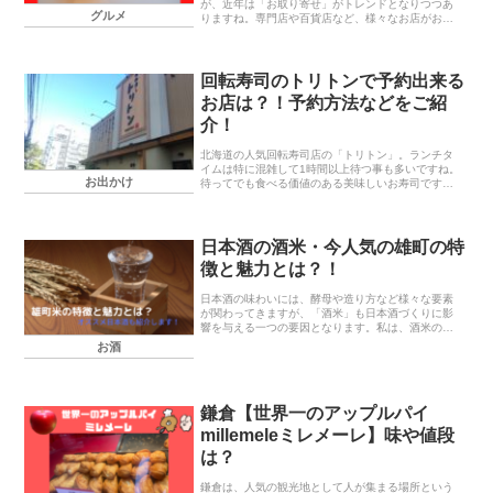
が、近年は「お取り寄せ」がトレンドとなりつつあ
グルメ
りますね。専門店や百貨店など、様々なお店がおせ
ち料理を販売する中で、旨いもの好きの私の目に止
まったものは、佐藤水産のおせち！！！！！佐藤水
産といえば...
回転寿司のトリトンで予約出来る
お店は？！予約方法などをご紹
介！
北海道の人気回転寿司店の「トリトン」。ランチタ
イムは特に混雑して1時間以上待つ事も多いですね。
お出かけ
待ってでも食べる価値のある美味しいお寿司です
が、予約が出来たら便利なのに・・・。と思うこと
も多いでしょう。トリトンの公式ＨＰには「予約不
可」となっ...
日本酒の酒米・今人気の雄町の特
徴と魅力とは？！
日本酒の味わいには、酵母や造り方など様々な要素
が関わってきますが、「酒米」も日本酒づくりに影
響を与える一つの要因となります。私は、酒米の中
で「雄町米」という品種を使って造られた日本酒が
お酒
ウマいと感じることが多くて、どうやらそれは私だ
けでなく、...
鎌倉【世界一のアップルパイ
millemeleミレメーレ】味や値段
は？
鎌倉は、人気の観光地として人が集まる場所という